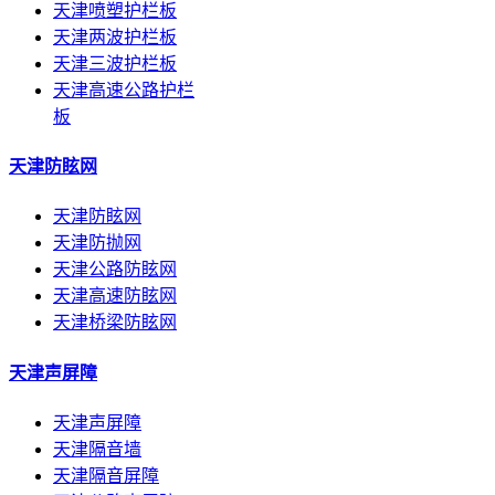
天津喷塑护栏板
天津两波护栏板
天津三波护栏板
天津高速公路护栏
板
天津防眩网
天津防眩网
天津防抛网
天津公路防眩网
天津高速防眩网
天津桥梁防眩网
天津声屏障
天津声屏障
天津隔音墙
天津隔音屏障