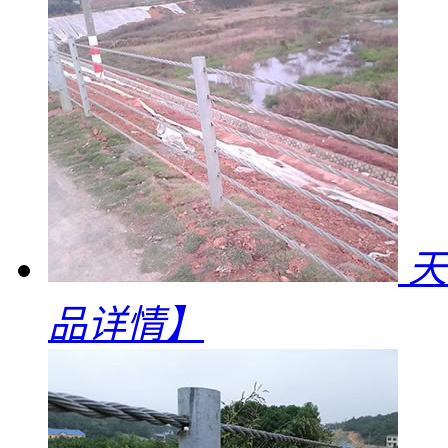
天
品详情】