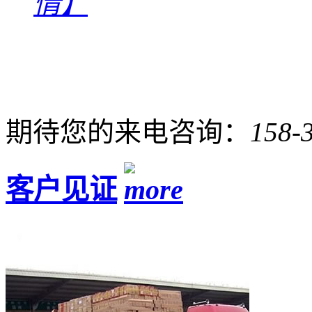
情】
期待您的来电咨询：
158-
客户见证