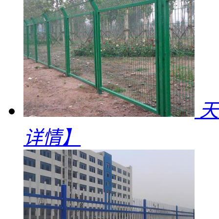
天
详情】