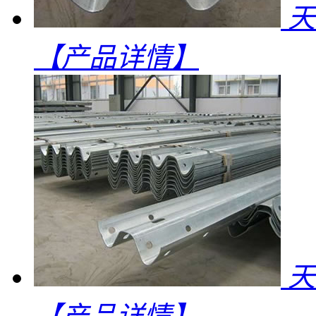
天
【产品详情】
天