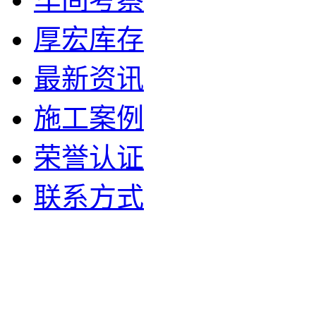
厚宏库存
最新资讯
施工案例
荣誉认证
联系方式