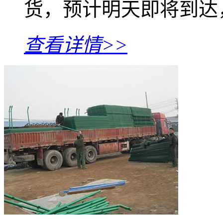
货，预计明天即将到达
查看详情>>