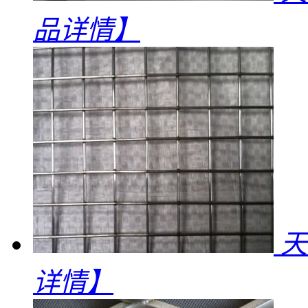
品详情】
天
详情】