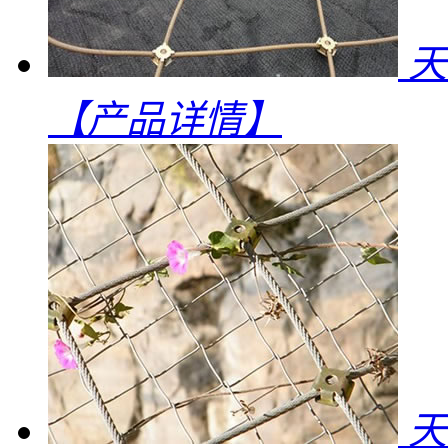
天
【产品详情】
天