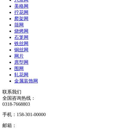
美格网
拧花网
爬架网
筛网
烧烤网
石笼网
铁丝网
铜丝网
网片
席型网
围网
轧花网
金属装饰网
联系我们
全国咨询热线：
0318-7668803
手机：
158-301-00000
邮箱：