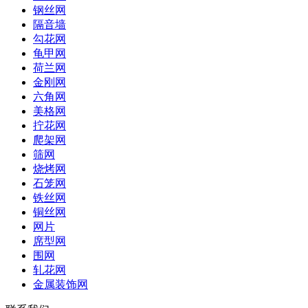
钢丝网
隔音墙
勾花网
龟甲网
荷兰网
金刚网
六角网
美格网
拧花网
爬架网
筛网
烧烤网
石笼网
铁丝网
铜丝网
网片
席型网
围网
轧花网
金属装饰网