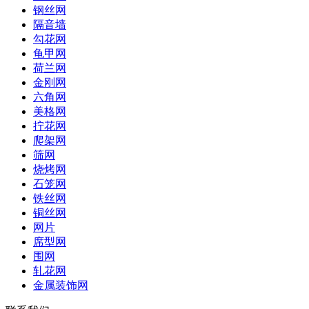
钢丝网
隔音墙
勾花网
龟甲网
荷兰网
金刚网
六角网
美格网
拧花网
爬架网
筛网
烧烤网
石笼网
铁丝网
铜丝网
网片
席型网
围网
轧花网
金属装饰网