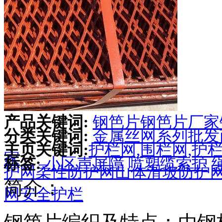
产品关键词:
钢笆片
钢笆片厂家
分类关键词:
金属丝网系列批发
主页关键词:
护栏网,围栏网,护栏
家
标签:
小区声屏障
喷塑缆索护
护网
柔性防护网
山体滑坡防护
简介：
网
安全护栏