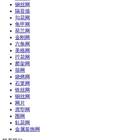
钢丝网
隔音墙
勾花网
龟甲网
荷兰网
金刚网
六角网
美格网
拧花网
爬架网
筛网
烧烤网
石笼网
铁丝网
铜丝网
网片
席型网
围网
轧花网
金属装饰网